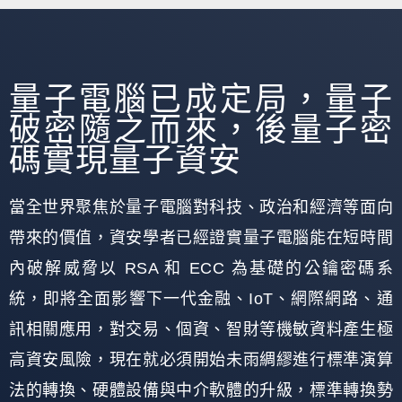
量子電腦已成定局，量子
破密隨之而來，後量子密
碼實現量子資安
當全世界聚焦於量子電腦對科技、政治和經濟等面向
帶來的價值，資安學者已經證實量子電腦能在短時間
內破解威脅以 RSA 和 ECC 為基礎的公鑰密碼系
統，即將全面影響下一代金融、IoT、網際網路、通
訊相關應用，對交易、個資、智財等機敏資料產生極
高資安風險，現在就必須開始未雨綢繆進行標準演算
法的轉換、硬體設備與中介軟體的升級，標準轉換勢