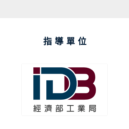
來自全世界的團隊參賽一較高下，在這場
競賽取得最終優勝者，將成為新一代的標
準化密碼系統。最近，中研院資訊科學研
究所楊柏因研究員的團隊以名為
「Rainbow」的密碼學系統，通過了第
指導單位
一、二輪的考驗，於 2020 年成為進入決
選的七組決勝者之一，距離成為世界標
準，只剩一步之遙……