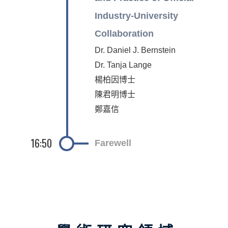
Industry-University
Collaboration
Dr. Daniel J. Bernstein
Dr. Tanja Lange
楊柏因博士
陳君明博士
鄭嘉信
16:50
Farewell