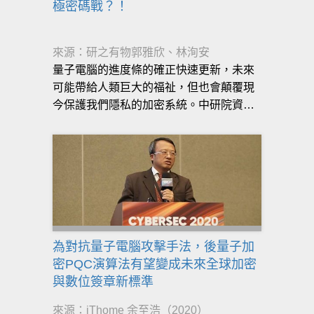
極密碼戰？！
來源：研之有物郭雅欣、林洵安
量子電腦的進度條的確正快速更新，未來
可能帶給人類巨大的福祉，但也會顛覆現
今保護我們隱私的加密系統。中研院資訊
科學研究所鐘楷閔副研究員，形容密碼學
就像一場好人與壞人的戰爭……
為對抗量子電腦攻擊手法，後量子加
密PQC演算法有望變成未來全球加密
與數位簽章新標準
來源：iThome 余至浩（2020）