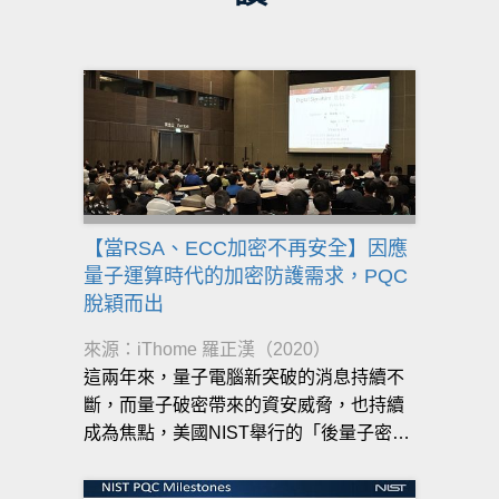
【當RSA、ECC加密不再安全】因應
量子運算時代的加密防護需求，PQC
脫穎而出
來源：iThome 羅正漢（2020）
這兩年來，量子電腦新突破的消息持續不
斷，而量子破密帶來的資安威脅，也持續
成為焦點，美國NIST舉行的「後量子密碼
學（PQC）標準化」競賽目的，便是要選
出可以不受量子電腦威脅的新密碼系統，