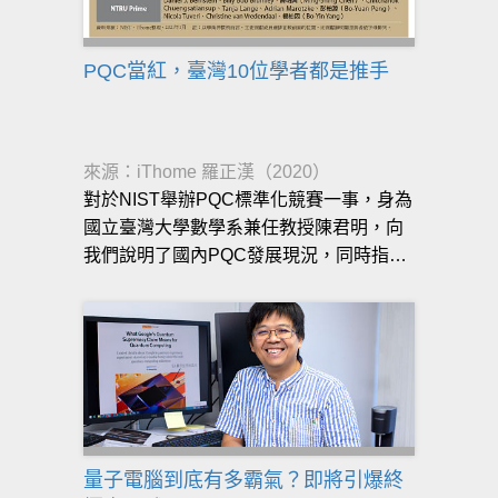
PQC當紅，臺灣10位學者都是推手
來源：iThome 羅正漢（2020）
對於NIST舉辦PQC標準化競賽一事，身為
國立臺灣大學數學系兼任教授陳君明，向
我們說明了國內PQC發展現況，同時指出
目前臺灣有4位專家參與到競賽的團隊，而
他本身也是國內很早投入PQC領域研究的
專家之一。
量子電腦到底有多霸氣？即將引爆終