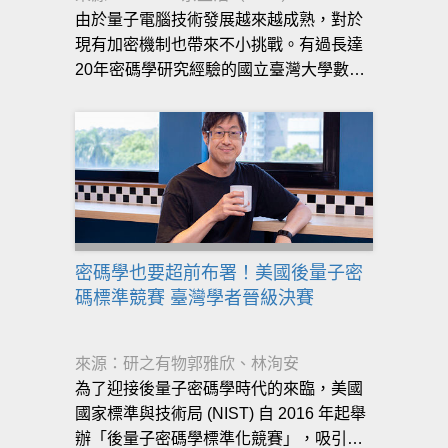
由於量子電腦技術發展越來越成熟，對於
現有加密機制也帶來不小挑戰。有過長達
20年密碼學研究經驗的國立臺灣大學數學
系兼任教授陳君明就表示，為了因應未來
基於量子電腦攻擊手法的出現，一種新的
後量子加密PQC演算法，正在發展中，甚
至有機會成為未來全球加密與數位簽章新
標準。
密碼學也要超前布署！美國後量子密
碼標準競賽 臺灣學者晉級決賽
來源：研之有物郭雅欣、林洵安
為了迎接後量子密碼學時代的來臨，美國
國家標準與技術局 (NIST) 自 2016 年起舉
辦「後量子密碼學標準化競賽」，吸引了