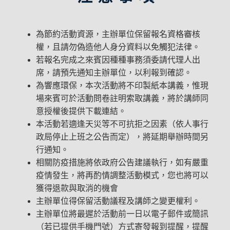
為節約活動資源，主辦單位保留報名資格審核
權，且請勿偽造他人身分資料以免觸犯法律。
若報名完成之來賓因種種事務須委請代理人出
席，請預先通知主辦單位，以利報到確認。
為響應環保，本次活動將不印製紙本講義，惟現
場來賓可於活動問卷註明索取講義，將於講師同
意授權後提供下載連結。
本活動若適逢天災等不可抗拒之因素（依人事行
政局停止上班之公告而定），將延期舉辦時間另
行通知。
相關防疫措施將依政府公告建議執行，如有嚴重
疫情發生，將再酌情調整活動模式，您也將可以
獲得退款與取消的機會
主辦單位得保留活動議程及講師之變更權利。
主辦單位將最遲於活動前一日以電子郵件或簡訊
（若已提供手機門號）方式寄發報到提醒，提醒