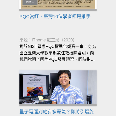
PQC當紅，臺灣10位學者都是推手
來源：iThome 羅正漢（2020）
對於NIST舉辦PQC標準化競賽一事，身為
國立臺灣大學數學系兼任教授陳君明，向
我們說明了國內PQC發展現況，同時指出
目前臺灣有4位專家參與到競賽的團隊，而
他本身也是國內很早投入PQC領域研究的
專家之一。
量子電腦到底有多霸氣？即將引爆終