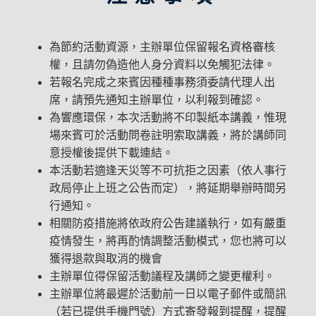
為節約活動資源，主辦單位保留報名資格審核
權，且請勿偽造他人身分資料以免觸犯法律。
若報名完成之來賓因種種事務須委請代理人出
席，請預先通知主辦單位，以利報到確認。
為響應環保，本次活動將不印製紙本講義，惟現
場來賓可於活動問卷註明索取講義，將於講師同
意授權後提供下載連結。
本活動若適逢天災等不可抗拒之因素（依人事行
政局停止上班之公告而定），將延期舉辦時間另
行通知。
相關防疫措施將依政府公告建議執行，如有嚴重
疫情發生，將再酌情調整活動模式，您也將可以
獲得退款與取消的機會
主辦單位得保留活動議程及講師之變更權利。
主辦單位將最遲於活動前一日以電子郵件或簡訊
（若已提供手機門號）方式寄發報到提醒，提醒