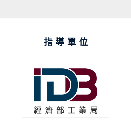
來自全世界的團隊參賽一較高下，在這場
競賽取得最終優勝者，將成為新一代的標
準化密碼系統。最近，中研院資訊科學研
究所楊柏因研究員的團隊以名為
「Rainbow」的密碼學系統，通過了第
指導單位
一、二輪的考驗，於 2020 年成為進入決
選的七組決勝者之一，距離成為世界標
準，只剩一步之遙……