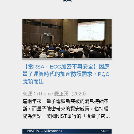
【當RSA、ECC加密不再安全】因應
量子運算時代的加密防護需求，PQC
脫穎而出
來源：iThome 羅正漢（2020）
這兩年來，量子電腦新突破的消息持續不
斷，而量子破密帶來的資安威脅，也持續
成為焦點，美國NIST舉行的「後量子密碼
學（PQC）標準化」競賽目的，便是要選
出可以不受量子電腦威脅的新密碼系統，