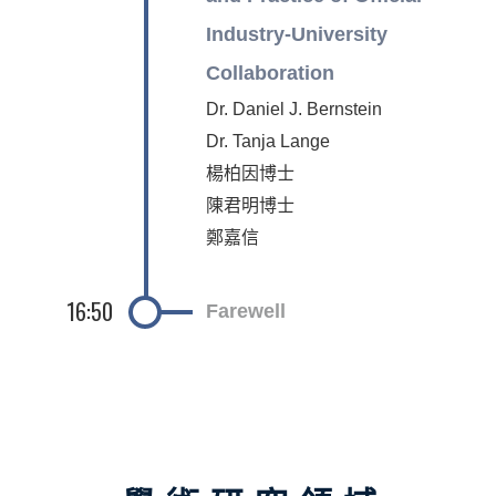
Industry-University
Collaboration
Dr. Daniel J. Bernstein
Dr. Tanja Lange
楊柏因博士
陳君明博士
鄭嘉信
16:50
Farewell