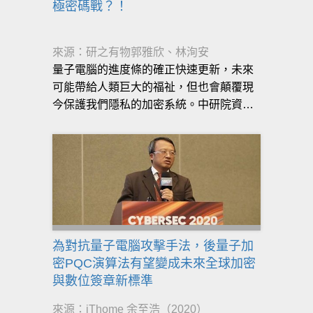
極密碼戰？！
來源：研之有物郭雅欣、林洵安
量子電腦的進度條的確正快速更新，未來
可能帶給人類巨大的福祉，但也會顛覆現
今保護我們隱私的加密系統。中研院資訊
科學研究所鐘楷閔副研究員，形容密碼學
就像一場好人與壞人的戰爭……
為對抗量子電腦攻擊手法，後量子加
密PQC演算法有望變成未來全球加密
與數位簽章新標準
來源：iThome 余至浩（2020）